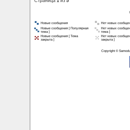
Страница
1
из
5
Новые сообщения
Нет новых сообще
Новые сообщения [ Популярная
Нет новых сообщен
тема ]
тема ]
Новые сообщения [ Тема
Нет новых сообщен
закрыта ]
закрыта ]
Copyright © Samodu