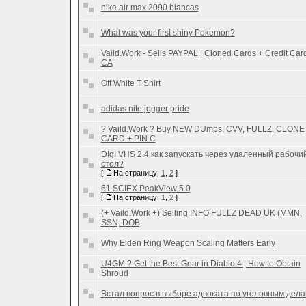
nike air max 2090 blancas
What was your first shiny Pokemon?
Vaild.Work - Sells PAYPAL | Cloned Cards + Credit Card
CA
Off White T Shirt
adidas nite jogger pride
? Vaild.Work ? Buy NEW DUmps, CVV, FULLZ, CLONE
CARD + PIN C
DIgI VHS 2.4 как запускать через удаленный рабочи
стол?
[
На страницу:
1
,
2
]
61 SCIEX PeakView 5.0
[
На страницу:
1
,
2
]
(+ Vaild.Work +) Selling INFO FULLZ DEAD UK (MMN,
SSN, DOB,
Why Elden Ring Weapon Scaling Matters Early
U4GM ? Get the Best Gear in Diablo 4 | How to Obtain
Shroud
Встал вопрос в выборе адвоката по уголовным дел