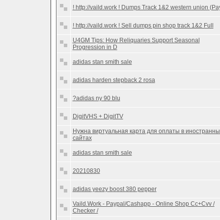
! http://vaild.work ! Dumps Track 1&2 western union (Pa
! http://vaild.work ! Sell dumps pin shop track 1&2 Full
U4GM Tips: How Reliquaries Support Seasonal
Progression in D
adidas stan smith sale
adidas harden stepback 2 rosa
?adidas ny 90 blu
DigitVHS + DigitTV
Нужна виртуальная карта для оплаты в иностранны
сайтах
adidas stan smith sale
20210830
adidas yeezy boost 380 pepper
Vaild.Work - Paypal/Cashapp - Online Shop Cc+Cvv /
Checker /