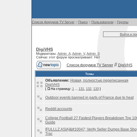
Список форумов TV Server
::
Поиск
::
Пользователи
::
Группы
Войти и п
DigiVHS
Модераторы:
Admin_A
,
Admin_V
,
Admin_S
Сейчас этот форум просматривают: Нет
//
Список форумов TV Server
DigiVHS
Темы
Объявление:
Новая, полностью переписанная
DigiVHS
[
На страницу:
1
...
131
,
132
,
133
]
Outdoor events banned in parts of France due to heat
Reddit accounts
College Football 27 Fastest Players Breakdown Top 10
Guide
[FULLLZ.ASIA]&#10047; Verify Seller Dumps Base Sho
Trac