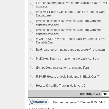
Есть проблема по услуге аренды авто в Дубаи, нужн
помощь.
Pips NYT Puzzle Challenge Guide For Curious Word
Game Fans
Нужен совет по выбору современного магазина
верхней одежды
Нужен совет по выбору современного магазина
верхней одежды
= VAILD.WORK = Sell Dumps track 1^2 Strong BINS
Capable Swi
Выбираю кальян на подарок, посоветуйте магазин
MMOexp: Begin by mastering the basic controls
Для работы нужна почта, именно Гугл
RSVSR How to unlock Endgame in Black Ops 7
How to Kill a Bile Titan in Helldivers 2
Показать темы:
//
Список форумов TV Server
DigiVHS