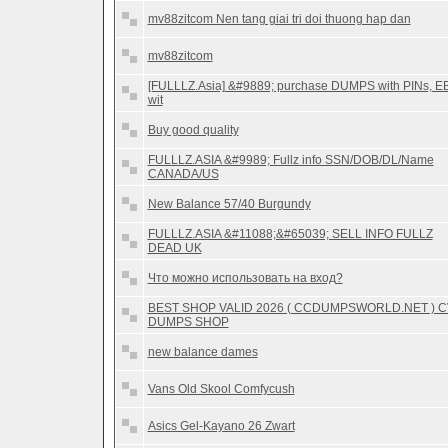
mv88zitcom Nen tang giai tri doi thuong hap dan
mv88zitcom
[FULLLZ.Asia] &#9889; purchase DUMPS with PINs, E
wit
Buy good quality
FULLLZ.ASIA &#9989; Fullz info SSN/DOB/DL/Name
CANADA/US
New Balance 57/40 Burgundy
FULLLZ.ASIA &#11088;&#65039; SELL INFO FULLZ
DEAD UK
Что можно использовать на вход?
BEST SHOP VALID 2026 ( CCDUMPSWORLD.NET ) 
DUMPS SHOP
new balance dames
Vans Old Skool Comfycush
Asics Gel-Kayano 26 Zwart