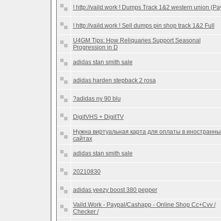
! http://vaild.work ! Dumps Track 1&2 western union (Pa
! http://vaild.work ! Sell dumps pin shop track 1&2 Full
U4GM Tips: How Reliquaries Support Seasonal
Progression in D
adidas stan smith sale
adidas harden stepback 2 rosa
?adidas ny 90 blu
DigitVHS + DigitTV
Нужна виртуальная карта для оплаты в иностранны
сайтах
adidas stan smith sale
20210830
adidas yeezy boost 380 pepper
Vaild.Work - Paypal/Cashapp - Online Shop Cc+Cvv /
Checker /