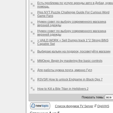
Есть проблема по услуге аренды авто в Дубаи, нужн
помощь.
Pips NYT Puzzle Challenge Guide For Curious Word
Game Fans
Нужен совет по выбору современного магазина
верхней одежды
Нужен совет по выбору современного магазина
верхней одежды
= VAILD.WORK = Sell Dumps track 1^2 Strong BINS
Capable Swi
Выбираю кальян на подарок, посоветуйте магазин
MMOexp: Begin by mastering the basic controls
Для работы нужна почта, именно Гугл
RSVSR How to unlock Endgame in Black Ops 7
How to Kill a Bile Titan in Helldivers 2
Показать темы:
//
Список форумов TV Server
DigiVHS