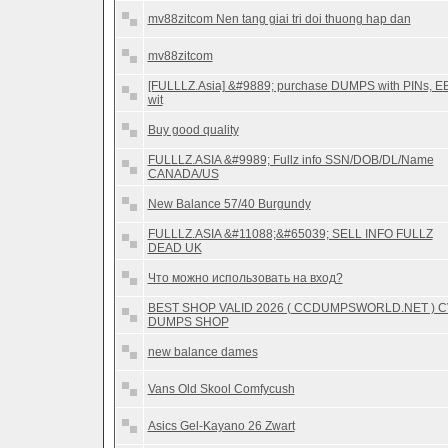
mv88zitcom Nen tang giai tri doi thuong hap dan
mv88zitcom
[FULLLZ.Asia] &#9889; purchase DUMPS with PINs, E
wit
Buy good quality
FULLLZ.ASIA &#9989; Fullz info SSN/DOB/DL/Name
CANADA/US
New Balance 57/40 Burgundy
FULLLZ.ASIA &#11088;&#65039; SELL INFO FULLZ
DEAD UK
Что можно использовать на вход?
BEST SHOP VALID 2026 ( CCDUMPSWORLD.NET ) 
DUMPS SHOP
new balance dames
Vans Old Skool Comfycush
Asics Gel-Kayano 26 Zwart