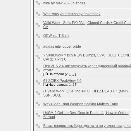
nike air max 2090 blancas
What was your first shiny Pokemon?
Vaild.Work - Sells PAYPAL | Cloned Cards + Credit Card
CA
Off White T Shirt
adidas nite jogger pride
? Vaild.Work ? Buy NEW DUmps, CVV, FULLZ, CLONE
CARD + PIN C
DIgI VHS 2.4 как запускать через удаленный рабочи
стол?
[
На страницу:
1
,
2
]
61 SCIEX PeakView 5.0
[
На страницу:
1
,
2
]
(+ Vaild.Work +) Selling INFO FULLZ DEAD UK (MMN,
SSN, DOB,
Why Elden Ring Weapon Scaling Matters Early
U4GM ? Get the Best Gear in Diablo 4 | How to Obtain
Shroud
Встал вопрос в выборе адвоката по уголовным дел