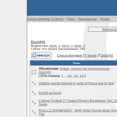
Список форумов TV Server
::
Поиск
::
Пользователи
::
Группы
Войти и п
DigiVHS
Модераторы:
Admin_A
,
Admin_V
,
Admin_S
Сейчас этот форум просматривают: Нет
//
Список форумов TV Server
DigiVHS
Темы
Объявление:
Новая, полностью переписанная
DigiVHS
[
На страницу:
1
...
131
,
132
,
133
]
Outdoor events banned in parts of France due to heat
Reddit accounts
College Football 27 Fastest Players Breakdown Top 10
Guide
[FULLLZ.ASIA]&#10047; Verify Seller Dumps Base Sho
Trac