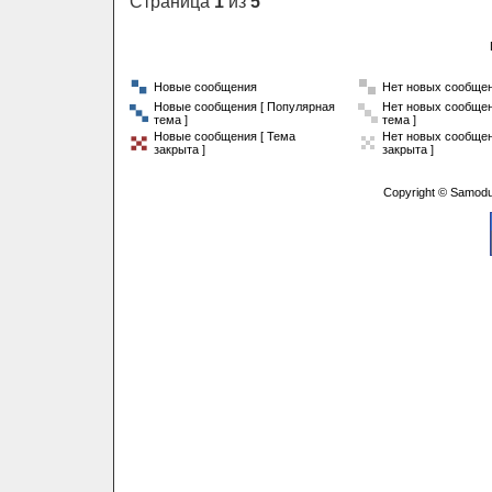
Страница
1
из
5
Новые сообщения
Нет новых сообще
Новые сообщения [ Популярная
Нет новых сообщен
тема ]
тема ]
Новые сообщения [ Тема
Нет новых сообщен
закрыта ]
закрыта ]
Copyright © Samodu