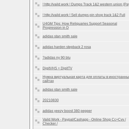
! http://vaild.work ! Dumps Track 1&2 western union (Pa
! http://vaild.work ! Sell dumps pin shop track 1&2 Full
U4GM Tips: How Reliquaries Support Seasonal
Progression in D
adidas stan smith sale
adidas harden stepback 2 rosa
?adidas ny 90 blu
DigitVHS + DigitTV
Нужна виртуальная карта для оплаты в иностранны
сайтах
adidas stan smith sale
20210830
adidas yeezy boost 380 pepper
Vaild.Work - Paypal/Cashapp - Online Shop Cc+Cvv /
Checker /