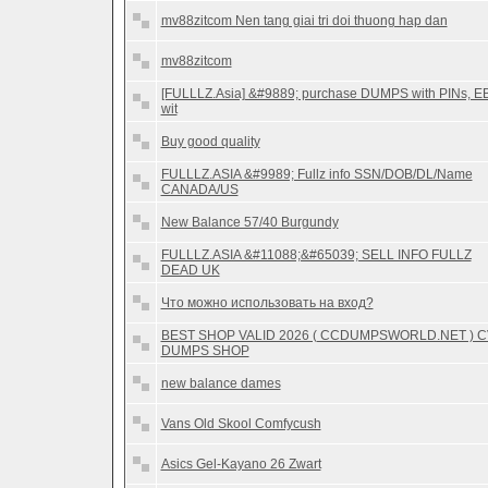
mv88zitcom Nen tang giai tri doi thuong hap dan
mv88zitcom
[FULLLZ.Asia] &#9889; purchase DUMPS with PINs, E
wit
Buy good quality
FULLLZ.ASIA &#9989; Fullz info SSN/DOB/DL/Name
CANADA/US
New Balance 57/40 Burgundy
FULLLZ.ASIA &#11088;&#65039; SELL INFO FULLZ
DEAD UK
Что можно использовать на вход?
BEST SHOP VALID 2026 ( CCDUMPSWORLD.NET ) 
DUMPS SHOP
new balance dames
Vans Old Skool Comfycush
Asics Gel-Kayano 26 Zwart