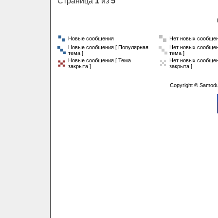
Страница
1
из
5
Новые сообщения
Нет новых сообще
Новые сообщения [ Популярная
Нет новых сообщен
тема ]
тема ]
Новые сообщения [ Тема
Нет новых сообщен
закрыта ]
закрыта ]
Copyright © Samodu