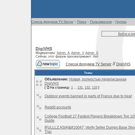
Список форумов TV Server
::
Поиск
::
Пользователи
::
Группы
Войти и п
DigiVHS
Модераторы:
Admin_A
,
Admin_V
,
Admin_S
Сейчас этот форум просматривают: Нет
//
Список форумов TV Server
DigiVHS
Темы
Объявление:
Новая, полностью переписанная
DigiVHS
[
На страницу:
1
...
131
,
132
,
133
]
Outdoor events banned in parts of France due to heat
Reddit accounts
College Football 27 Fastest Players Breakdown Top 10
Guide
[FULLLZ.ASIA]&#10047; Verify Seller Dumps Base Sho
Trac