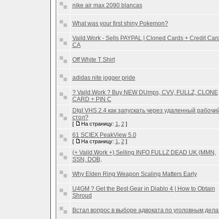
nike air max 2090 blancas
What was your first shiny Pokemon?
Vaild.Work - Sells PAYPAL | Cloned Cards + Credit Card
CA
Off White T Shirt
adidas nite jogger pride
? Vaild.Work ? Buy NEW DUmps, CVV, FULLZ, CLONE
CARD + PIN C
DIgI VHS 2.4 как запускать через удаленный рабочи
стол?
[
На страницу:
1
,
2
]
61 SCIEX PeakView 5.0
[
На страницу:
1
,
2
]
(+ Vaild.Work +) Selling INFO FULLZ DEAD UK (MMN,
SSN, DOB,
Why Elden Ring Weapon Scaling Matters Early
U4GM ? Get the Best Gear in Diablo 4 | How to Obtain
Shroud
Встал вопрос в выборе адвоката по уголовным дел