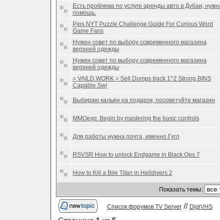
Есть проблема по услуге аренды авто в Дубаи, нужн
помощь.
Pips NYT Puzzle Challenge Guide For Curious Word
Game Fans
Нужен совет по выбору современного магазина
верхней одежды
Нужен совет по выбору современного магазина
верхней одежды
= VAILD.WORK = Sell Dumps track 1^2 Strong BINS
Capable Swi
Выбираю кальян на подарок, посоветуйте магазин
MMOexp: Begin by mastering the basic controls
Для работы нужна почта, именно Гугл
RSVSR How to unlock Endgame in Black Ops 7
How to Kill a Bile Titan in Helldivers 2
Показать темы:
//
Список форумов TV Server
DigiVHS