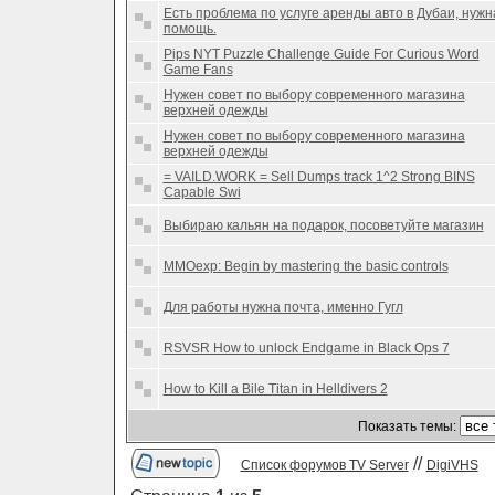
Есть проблема по услуге аренды авто в Дубаи, нужн
помощь.
Pips NYT Puzzle Challenge Guide For Curious Word
Game Fans
Нужен совет по выбору современного магазина
верхней одежды
Нужен совет по выбору современного магазина
верхней одежды
= VAILD.WORK = Sell Dumps track 1^2 Strong BINS
Capable Swi
Выбираю кальян на подарок, посоветуйте магазин
MMOexp: Begin by mastering the basic controls
Для работы нужна почта, именно Гугл
RSVSR How to unlock Endgame in Black Ops 7
How to Kill a Bile Titan in Helldivers 2
Показать темы:
//
Список форумов TV Server
DigiVHS