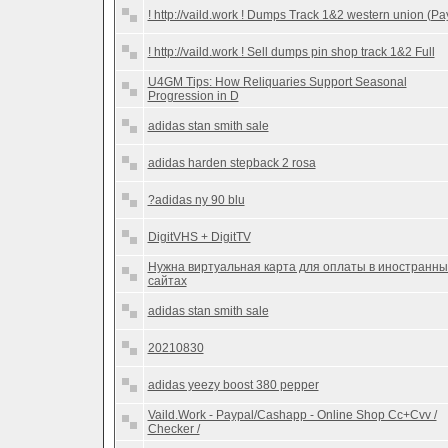
! http://vaild.work ! Dumps Track 1&2 western union (Pa
! http://vaild.work ! Sell dumps pin shop track 1&2 Full
U4GM Tips: How Reliquaries Support Seasonal
Progression in D
adidas stan smith sale
adidas harden stepback 2 rosa
?adidas ny 90 blu
DigitVHS + DigitTV
Нужна виртуальная карта для оплаты в иностранны
сайтах
adidas stan smith sale
20210830
adidas yeezy boost 380 pepper
Vaild.Work - Paypal/Cashapp - Online Shop Cc+Cvv /
Checker /