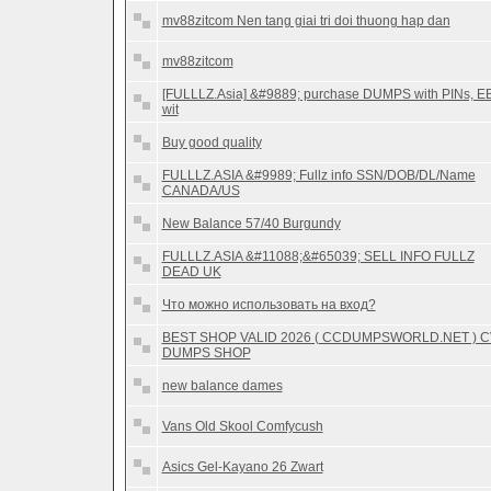
mv88zitcom Nen tang giai tri doi thuong hap dan
mv88zitcom
[FULLLZ.Asia] &#9889; purchase DUMPS with PINs, E
wit
Buy good quality
FULLLZ.ASIA &#9989; Fullz info SSN/DOB/DL/Name
CANADA/US
New Balance 57/40 Burgundy
FULLLZ.ASIA &#11088;&#65039; SELL INFO FULLZ
DEAD UK
Что можно использовать на вход?
BEST SHOP VALID 2026 ( CCDUMPSWORLD.NET ) 
DUMPS SHOP
new balance dames
Vans Old Skool Comfycush
Asics Gel-Kayano 26 Zwart