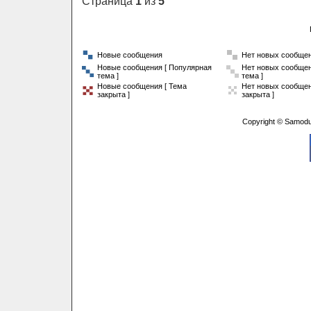
Страница
1
из
5
Новые сообщения
Нет новых сообще
Новые сообщения [ Популярная
Нет новых сообщен
тема ]
тема ]
Новые сообщения [ Тема
Нет новых сообщен
закрыта ]
закрыта ]
Copyright © Samodu