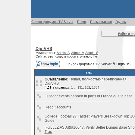
Список форумов TV Server
::
Поиск
::
Пользователи
::
Группы
Войти и п
DigiVHS
Модераторы:
Admin_A
,
Admin_V
,
Admin_S
Сейчас этот форум просматривают: Нет
//
Список форумов TV Server
DigiVHS
Темы
Объявление:
Новая, полностью переписанная
DigiVHS
[
На страницу:
1
...
131
,
132
,
133
]
Outdoor events banned in parts of France due to heat
Reddit accounts
College Football 27 Fastest Players Breakdown Top 10
Guide
[FULLLZ.ASIA]&#10047; Verify Seller Dumps Base Sho
Trac