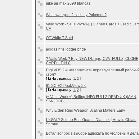
nike air max 2090 blancas
What was your first shiny Pokemon?
Vaild.Work - Sells PAYPAL | Cloned Cards + Credit Card
CA
Off White T Shirt
adidas nite jogger pride
? Vaild.Work ? Buy NEW DUmps, CVV, FULLZ, CLONE
CARD + PIN C
DIgI VHS 2.4 как запускать через удаленный рабочи
стол?
[
На страницу:
1
,
2
]
61 SCIEX PeakView 5.0
[
На страницу:
1
,
2
]
(+ Vaild.Work +) Selling INFO FULLZ DEAD UK (MMN,
SSN, DOB,
Why Elden Ring Weapon Scaling Matters Early
U4GM ? Get the Best Gear in Diablo 4 | How to Obtain
Shroud
Встал вопрос в выборе адвоката по уголовным дел