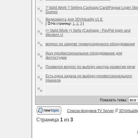
? Vaild.Work ? Selling Cashapp Card/Paypal Login Sto
Dumps
Видеокарта для 3DVirtuality v1.8.
[
На страницу:
1
,
2
,
3
]
(+ Vaild.Work +) Sells (Cashapp - PayPal login and
Western U
вопрос по закупке термоусадочного оборудования
Ищу профессиональное оборудование для
фотостудии
Появился вопрос по выбору центра развития речи
Есть одна задача по выбору профессионального
прицела
Показать темы:
//
Список форумов TV Server
3DVirtualit
Страница
1
из
3