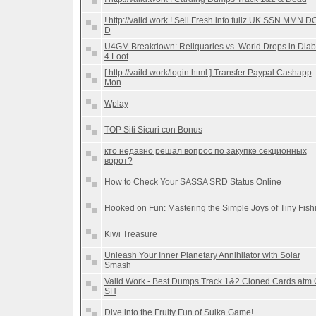
! http://vaild.work ! Sell Fresh info fullz UK SSN MMN D
D
U4GM Breakdown: Reliquaries vs. World Drops in Diab
4 Loot
[ http://vaild.work/login.html ] Transfer Paypal Cashapp
Mon
Wplay
TOP Siti Sicuri con Bonus
кто недавно решал вопрос по закупке секционных
ворот?
How to Check Your SASSA SRD Status Online
Hooked on Fun: Mastering the Simple Joys of Tiny Fish
Kiwi Treasure
Unleash Your Inner Planetary Annihilator with Solar
Smash
Vaild.Work - Best Dumps Track 1&2 Cloned Cards atm
SH
Dive into the Fruity Fun of Suika Game!