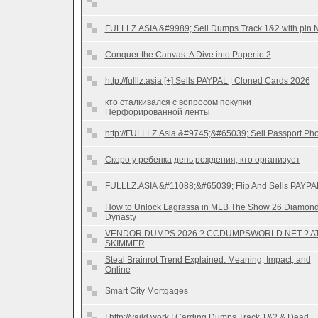
FULLLZ.ASIA &#9989; Sell Dumps Track 1&2 with pin 
Conquer the Canvas: A Dive into Paper.io 2
http://fulllz.asia [+] Sells PAYPAL | Cloned Cards 2026
кто сталкивался с вопросом покупки
Перфорированной ленты
http://FULLLZ.Asia &#9745;&#65039; Sell Passport Ph
Скоро у ребенка день рождения, кто организует
FULLLZ.ASIA &#11088;&#65039; Flip And Sells PAYPA
How to Unlock Lagrassa in MLB The Show 26 Diamon
Dynasty
VENDOR DUMPS 2026 ? CCDUMPSWORLD.NET ? A
SKIMMER
Steal Brainrot Trend Explained: Meaning, Impact, and
Online
Smart City Mortgages
! http://vaild.work ! Carding Dumps Track 1&2 & Dead