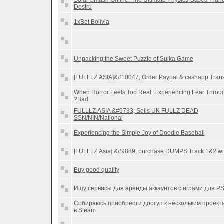
Solar Smash Online: The Ultimate Physics-Based Plane
Destru
1xBet Bolivia
Unpacking the Sweet Puzzle of Suika Game
[FULLLZ.ASIA]&#10047; Order Paypal & cashapp Tran
When Horror Feels Too Real: Experiencing Fear Throu
?Bad
FULLLZ.ASIA &#9733; Sells UK FULLZ DEAD
SSN/NIN/National
Experiencing the Simple Joy of Doodle Baseball
[FULLLZ.Asia] &#9889; purchase DUMPS Track 1&2 wi
Buy good quality
Ищу сервисы для аренды аккаунтов с играми для P
Собираюсь приобрести доступ к нескольким проект
в Steam