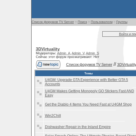
Список форумов TV Server
::
Поиск
::
Пользователи
::
Группы
Войти и п
3DVirtuality
Модераторы:
Admin_A
,
Admin_V
,
Admin_S
Сейчас этот форум просматривают: Нет
//
Список форумов TV Server
3DVirtualit
Темы
U4GM: Upgrade GTA Experience with Better GTA 5
Accounts
U4GM Makes Getting Monopoly GO Stickers Fast AND
Easy
Get the Diablo 4 Items You Need Fast at U4GM Shop
Win2Chill
Dishwasher Repair in the Inland Empire