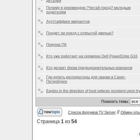
деталей
Почему я рекомендую ?Читай-город? молодым
родителям
Аутстаффинг мигрантов
Поедет ли поезд с открытой дверью?
Покупка ПК
Кто уже работает на серверах Dell PowerEdge G16
Кто делает блоки предохранительных клапанов
Где купить респираторы для сварки в Санкт-
Петербурге
Eagles in the direction of host veteran recipient upon tr
Показать темы:
//
Список форумов TV Server
Обмен оп
Страница
1
из
54