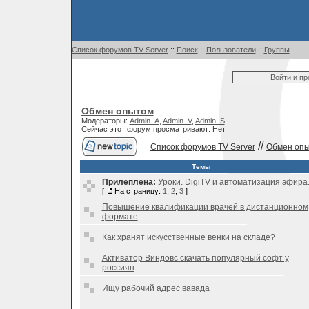
Список форумов TV Server
::
Поиск
::
Пользователи
::
Группы
Войти и п
Обмен опытом
Модераторы:
Admin_A
,
Admin_V
,
Admin_S
Сейчас этот форум просматривают: Нет
//
Список форумов TV Server
Обмен оп
Темы
Прилеплена:
Уроки. DigiTV и автоматизация эфира
[
На страницу:
1
,
2
,
3
]
Повышение квалификации врачей в дистанционном
формате
Как хранят искусственные венки на складе?
Активатор Виндовс скачать популярный софт у
россиян
Ищу рабочий адрес вавада