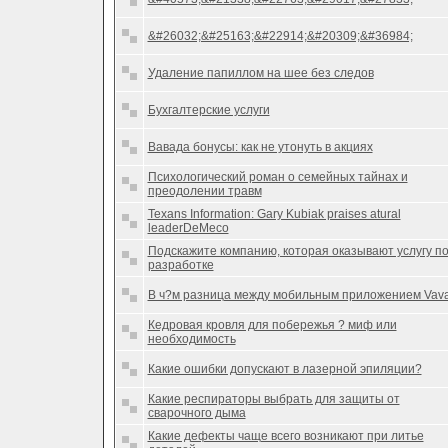
&#26032;&#25163;&#22914;&#20309;&#36984;
Удаление папиллом на шее без следов
Бухгалтерские услуги
Вавада бонусы: как не утонуть в акциях
Психологический роман о семейных тайнах и
преодолении травм
Texans Information: Gary Kubiak praises atural
leaderDeMeco
Подскажите компанию, которая оказывают услугу п
разработке
В ч?м разница между мобильным приложением Vav
Кедровая кровля для побережья ? миф или
необходимость
Какие ошибки допускают в лазерной эпиляции?
Какие респираторы выбрать для защиты от
сварочного дыма
Какие дефекты чаще всего возникают при литье