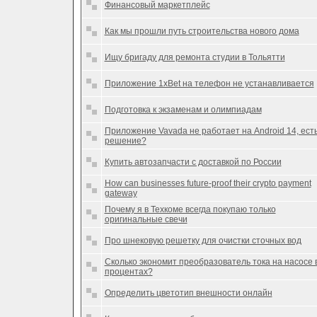
Финансовый маркетплейс
Как мы прошли путь строительства нового дома
Ищу бригаду для ремонта студии в Тольятти
Приложение 1xBet на телефон не устанавливается
Подготовка к экзаменам и олимпиадам
Приложение Vavada не работает на Android 14, ест
решение?
Купить автозапчасти с доставкой по России
How can businesses future-proof their crypto payment
gateway
Почему я в Техкоме всегда покупаю только
оригинальные свечи
Про шнековую решетку для очистки сточных вод
Сколько экономит преобразователь тока на насосе 
процентах?
Определить цветотип внешности онлайн