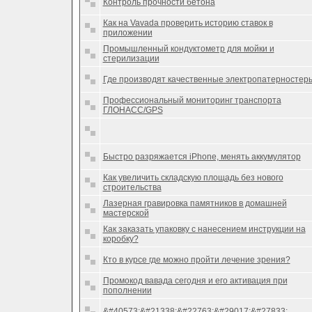
Контроль прочности бетона
Как на Vavada проверить историю ставок в
приложении
Промышленный кондуктометр для мойки и
стерилизации
Где производят качественные электропатерностер
Профессиональный мониторинг транспорта
ГЛОНАСС/GPS
Быстро разряжается iPhone, менять аккумулятор
Как увеличить складскую площадь без нового
строительства
Лазерная гравировка памятников в домашней
мастерской
Как заказать упаковку с нанесением инструкции на
коробку?
Кто в курсе где можно пройти лечение зрения?
Промокод вавада сегодня и его активация при
пополнении
&#40573;&#21338;&#22763;&#29017;&#27833;