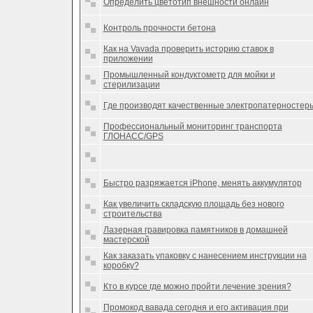
Определить цветотип внешности онлайн
Контроль прочности бетона
Как на Vavada проверить историю ставок в
приложении
Промышленный кондуктометр для мойки и
стерилизации
Где производят качественные электропатерностер
Профессиональный мониторинг транспорта
ГЛОНАСС/GPS
Быстро разряжается iPhone, менять аккумулятор
Как увеличить складскую площадь без нового
строительства
Лазерная гравировка памятников в домашней
мастерской
Как заказать упаковку с нанесением инструкции на
коробку?
Кто в курсе где можно пройти лечение зрения?
Промокод вавада сегодня и его активация при