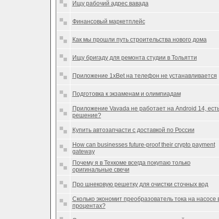
Ищу рабочий адрес вавада
Финансовый маркетплейс
Как мы прошли путь строительства нового дома
Ищу бригаду для ремонта студии в Тольятти
Приложение 1xBet на телефон не устанавливается
Подготовка к экзаменам и олимпиадам
Приложение Vavada не работает на Android 14, ест
решение?
Купить автозапчасти с доставкой по России
How can businesses future-proof their crypto payment
gateway
Почему я в Техкоме всегда покупаю только
оригинальные свечи
Про шнековую решетку для очистки сточных вод
Сколько экономит преобразователь тока на насосе 
процентах?