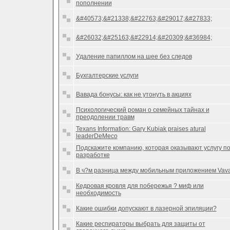
пополнении
&#40573;&#21338;&#22763;&#29017;&#27833;
&#26032;&#25163;&#22914;&#20309;&#36984;
Удаление папиллом на шее без следов
Бухгалтерские услуги
Вавада бонусы: как не утонуть в акциях
Психологический роман о семейных тайнах и
преодолении травм
Texans Information: Gary Kubiak praises atural
leaderDeMeco
Подскажите компанию, которая оказывают услугу п
разработке
В ч?м разница между мобильным приложением Vav
Кедровая кровля для побережья ? миф или
необходимость
Какие ошибки допускают в лазерной эпиляции?
Какие респираторы выбрать для защиты от