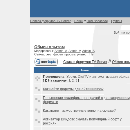
Список форумов TV Server
::
Поиск
::
Пользователи
::
Группы
Войти и п
Обмен опытом
Модераторы:
Admin_A
,
Admin_V
,
Admin_S
Сейчас этот форум просматривают: Нет
//
Список форумов TV Server
Обмен оп
Темы
Прилеплена:
Уроки. DigiTV и автоматизация эфира
[
На страницу:
1
,
2
,
3
]
Как найти форумы для айтишников?
Повышение квалификации врачей в дистанционном
формате
Как хранят искусственные венки на складе?
Активатор Виндовс скачать популярный софт у
россиян