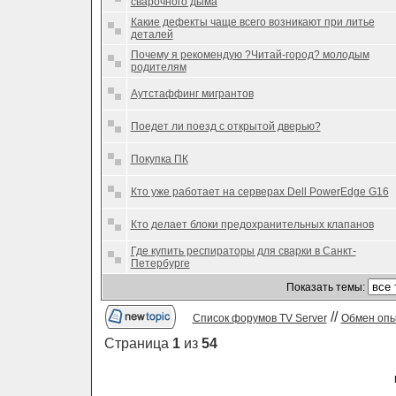
сварочного дыма
Какие дефекты чаще всего возникают при литье
деталей
Почему я рекомендую ?Читай-город? молодым
родителям
Аутстаффинг мигрантов
Поедет ли поезд с открытой дверью?
Покупка ПК
Кто уже работает на серверах Dell PowerEdge G16
Кто делает блоки предохранительных клапанов
Где купить респираторы для сварки в Санкт-
Петербурге
Показать темы:
//
Список форумов TV Server
Обмен оп
Страница
1
из
54