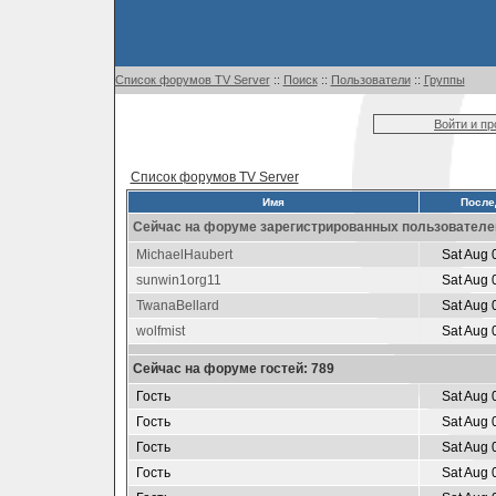
Список форумов TV Server
::
Поиск
::
Пользователи
::
Группы
Войти и п
Список форумов TV Server
Имя
После
Сейчас на форуме зарегистрированных пользователей
MichaelHaubert
Sat Aug 
sunwin1org11
Sat Aug 
TwanaBellard
Sat Aug 
wolfmist
Sat Aug 
Сейчас на форуме гостей: 789
Гость
Sat Aug 
Гость
Sat Aug 
Гость
Sat Aug 
Гость
Sat Aug 