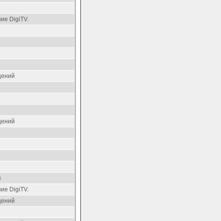
ие DigiTV.
щений
щений
я
ие DigiTV.
щений