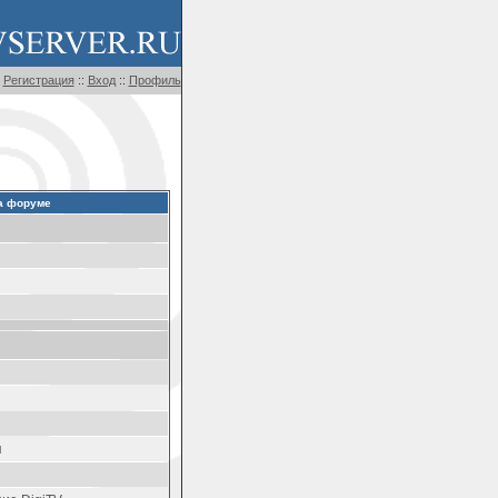
Регистрация
::
Вход
::
Профиль
а форуме
я