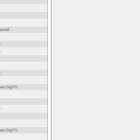
щений
я
я
я
ие DigiTV.
я
ие DigiTV.