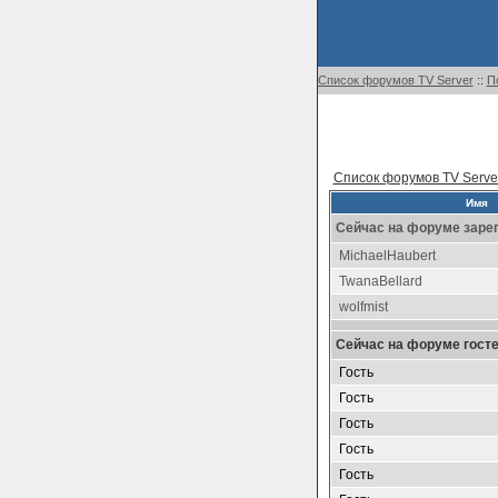
Список форумов TV Server
::
П
Список форумов TV Serve
Имя
Сейчас на форуме зарег
MichaelHaubert
TwanaBellard
wolfmist
Сейчас на форуме госте
Гость
Гость
Гость
Гость
Гость