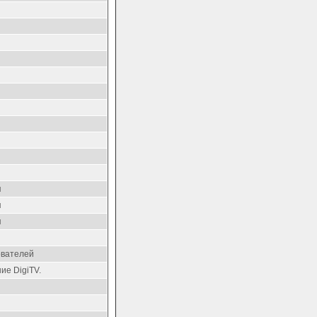
я
я
я
ователей
ие DigiTV.