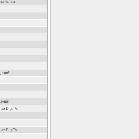
ователей
я
щений
я
щений
ие DigiTV.
ие DigiTV.