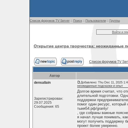
Список форумов TV Server
::
Поиск
::
Пользователи
::
Группы
Войти и п
Открытие центра творчества: неожиданные п
Список форумов TV Ser
Автор
densallain
Добавлено: Thu Dec 11, 2025 1:
неожиданные подсказки и опыт
Долгое время считал, что о
длительной подготовки. Одн
Зарегистрирован:
поддержки предпринимателей
29.07.2025
помог один ресурс, который
Сообщения: 65
тыия54.рф/granty/
, где собраны важные поясне
я начал лучше понимать, ка
могут получить поддержку б
проект более уверенно.