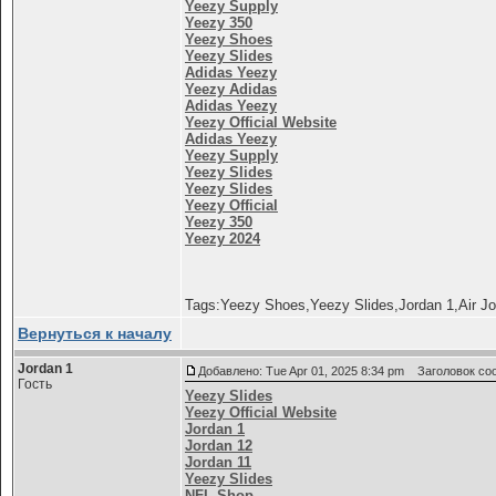
Yeezy Supply
Yeezy 350
Yeezy Shoes
Yeezy Slides
Adidas Yeezy
Yeezy Adidas
Adidas Yeezy
Yeezy Official Website
Adidas Yeezy
Yeezy Supply
Yeezy Slides
Yeezy Slides
Yeezy Official
Yeezy 350
Yeezy 2024
Tags:Yeezy Shoes,Yeezy Slides,Jordan 1,Air Jo
Вернуться к началу
Jordan 1
Добавлено: Tue Apr 01, 2025 8:34 pm
Заголовок соо
Гость
Yeezy Slides
Yeezy Official Website
Jordan 1
Jordan 12
Jordan 11
Yeezy Slides
NFL Shop