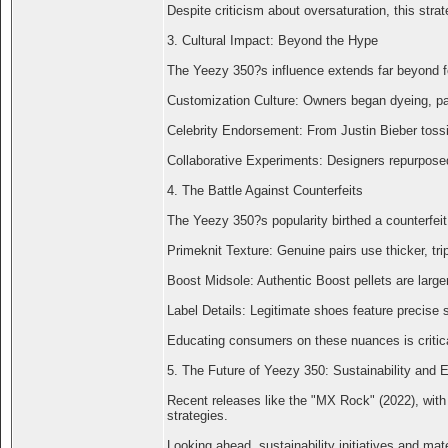
Despite criticism about oversaturation, this stra
3. Cultural Impact: Beyond the Hype
The Yeezy 350?s influence extends far beyond fo
Customization Culture: Owners began dyeing, pain
Celebrity Endorsement: From Justin Bieber tossing
Collaborative Experiments: Designers repurposed t
4. The Battle Against Counterfeits
The Yeezy 350?s popularity birthed a counterfeit 
Primeknit Texture: Genuine pairs use thicker, trip
Boost Midsole: Authentic Boost pellets are larger
Label Details: Legitimate shoes feature precise st
Educating consumers on these nuances is critical
5. The Future of Yeezy 350: Sustainability and E
Recent releases like the "MX Rock" (2022), with i
strategies.
Looking ahead, sustainability initiatives and ma