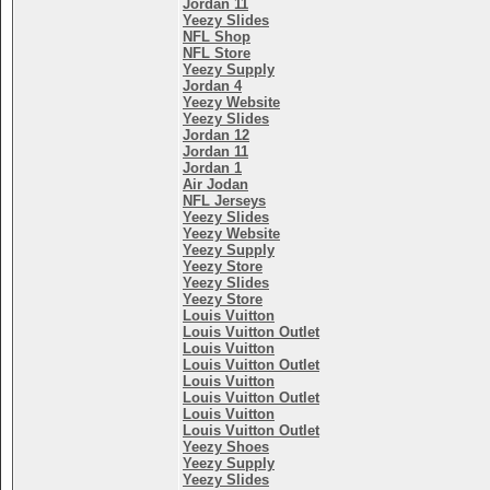
Jordan 11
Yeezy Slides
NFL Shop
NFL Store
Yeezy Supply
Jordan 4
Yeezy Website
Yeezy Slides
Jordan 12
Jordan 11
Jordan 1
Air Jodan
NFL Jerseys
Yeezy Slides
Yeezy Website
Yeezy Supply
Yeezy Store
Yeezy Slides
Yeezy Store
Louis Vuitton
Louis Vuitton Outlet
Louis Vuitton
Louis Vuitton Outlet
Louis Vuitton
Louis Vuitton Outlet
Louis Vuitton
Louis Vuitton Outlet
Yeezy Shoes
Yeezy Supply
Yeezy Slides