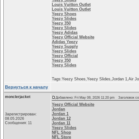
Louis Vuitton Outlet
Louis Vuitton Outlet
Yeezy Shoes
Yeezy Slides
Yeezy 350
Yeezy Slides
Yeezy Adidas
Yeezy Official Website
Adidas Yeezy
Yeezy Supply
Yeezy Slides
Yeezy Official
Yeezy 350
Yeezy Slides
Tags:Yeezy Shoes,Yeezy Slides,Jordan 1,Air Jo
Вернуться к началу
monclerjacket
Добавлено: Fri May 08, 2026 11:20 pm
Заголовок соо
Yeezy Official Website
Jordan
Jordan 1
Зарегистрирован:
Jordan 12
08.05.2026
Сообщения: 11
Jordan 11
Yeezy Slides
NFL Shop
NFL Store