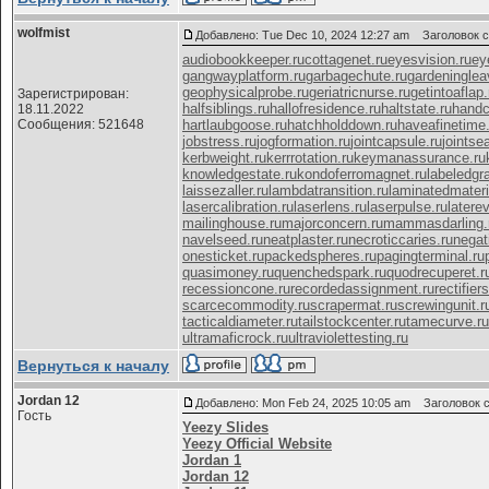
wolfmist
Добавлено: Tue Dec 10, 2024 12:27 am
Заголовок с
audiobookkeeper.ru
cottagenet.ru
eyesvision.ru
ey
gangwayplatform.ru
garbagechute.ru
gardeninglea
geophysicalprobe.ru
geriatricnurse.ru
getintoaflap.
Зарегистрирован:
halfsiblings.ru
hallofresidence.ru
haltstate.ru
handc
18.11.2022
Сообщения: 521648
hartlaubgoose.ru
hatchholddown.ru
haveafinetime.
jobstress.ru
jogformation.ru
jointcapsule.ru
jointse
kerbweight.ru
kerrrotation.ru
keymanassurance.ru
knowledgestate.ru
kondoferromagnet.ru
labeledgr
laissezaller.ru
lambdatransition.ru
laminatedmateri
lasercalibration.ru
laserlens.ru
laserpulse.ru
latere
mailinghouse.ru
majorconcern.ru
mammasdarling.
navelseed.ru
neatplaster.ru
necroticcaries.ru
negati
onesticket.ru
packedspheres.ru
pagingterminal.ru
quasimoney.ru
quenchedspark.ru
quodrecuperet.r
recessioncone.ru
recordedassignment.ru
rectifier
scarcecommodity.ru
scrapermat.ru
screwingunit.r
tacticaldiameter.ru
tailstockcenter.ru
tamecurve.ru
ultramaficrock.ru
ultraviolettesting.ru
Вернуться к началу
Jordan 12
Добавлено: Mon Feb 24, 2025 10:05 am
Заголовок со
Гость
Yeezy Slides
Yeezy Official Website
Jordan 1
Jordan 12