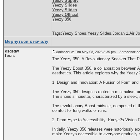
Yeezy Supply
Yeezy Slides
Yeezy Slides
Yeezy Official
Yeezy 350
Tags:Yeezy Shoes,Yeezy Slides,Jordan 1,Air Jo
Вернуться к началу
dsgedw
Добавлено: Thu May 08, 2025 8:35 pm
Заголовок соо
Гость
The Yeezy 350: A Revolutionary Sneaker That Red
The Yeezy Boost 350, a collaboration between Ad
aesthetics. This article explores why the Yeezy 
1. Design and Innovation: A Fusion of Form and
The Yeezy 350 design is rooted in minimalism and 
The shoes silhouette, characterized by a sleek, s
The revolutionary Boost midsole, composed of t
comfort for long walks or runs.
2. From Hype to Accessibility: Kanye?s Vision 
Initially, Yeezy 350 releases were notoriously e
make Yeezys accessible to everyone gradually mat