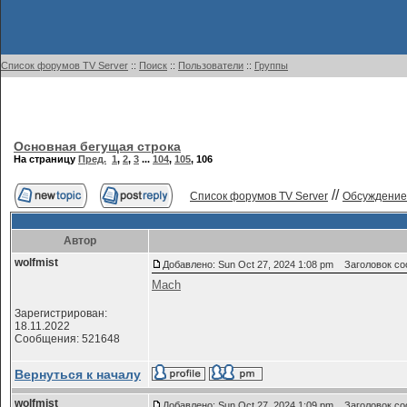
Список форумов TV Server
::
Поиск
::
Пользователи
::
Группы
Основная бегущая строка
На страницу
Пред.
1
,
2
,
3
...
104
,
105
,
106
//
Список форумов TV Server
Обсуждение
Автор
wolfmist
Добавлено: Sun Oct 27, 2024 1:08 pm
Заголовок со
Mach
Зарегистрирован:
18.11.2022
Сообщения: 521648
Вернуться к началу
wolfmist
Добавлено: Sun Oct 27, 2024 1:09 pm
Заголовок со