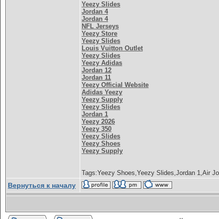
Yeezy Slides
Jordan 4
Jordan 4
NFL Jerseys
Yeezy Store
Yeezy Slides
Louis Vuitton Outlet
Yeezy Slides
Yeezy Adidas
Jordan 12
Jordan 11
Yeezy Official Website
Adidas Yeezy
Yeezy Supply
Yeezy Slides
Jordan 1
Yeezy 2026
Yeezy 350
Yeezy Slides
Yeezy Shoes
Yeezy Supply
Tags:Yeezy Shoes,Yeezy Slides,Jordan 1,Air Jo
Вернуться к началу