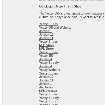
Conclusion: More Than a Shoe
The Yeezy 350 is a testament to how footwear ca
culture. As Kanye once said, ?I want to live in
Yeezy Slides
Yeezy Official Website
Jordan 1
Jordan 12
Jordan 11
Yeezy Slides
NFL Shop
NFL Store
Yeezy Slides
Yeezy 350
Jordan 4
Yeezy Supply
Jordan 4
Yeezy Website
Yeezy Slides
Jordan 12
Jordan 11
Jordan 1
Air Jodan
NFL Jerseys
Yeezy Slides
Yeezy Supply
Yeezy Store
Yeezy Slides