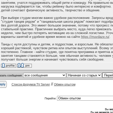
занятиям, учатся поддерживать общий ритм и команду. На правильно в
нагрузка подбирается так, чтобы ребенку было интересно и комфортно.
детей сочетают физическую активность, творчество и общение.
При выборе студии многим важно удобное расположение. Запросы врод
"студия танцев рядом" и "танцевальная школа рядом" помогают подобр
без долгой дороги. Это имеет большое значение, потому что прогресс п
стабильной практике. Практичнее выбрать место, куда легко приезжать 
неделю, чем быстро потерять мотивацию из-за сложной логистики. Уто
варианты занятий и удобное время можно на сайте
https://muvdaze.ru/
.
Танцы с нуля доступны и детям, и подросткам, и взрослым. Не обязате
хорошей растяжкой, чувством ритма или опытом выступлений. Всему э
постепенно. Главное - найти студию, где понятна программа и приятна 
занятия танцами становятся больше, чем обычная активность: человек 
получает больше энергии и начинает чувствовать себя свободнее.
азать сообщения:
//
Список форумов TV Server
Обмен опытом
Перейти:
Вы
мо
Вы
не можете
ре