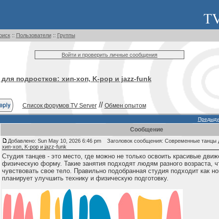
оиск
::
Пользователи
::
Группы
Войти и проверить личные сообщения
ля подростков: хип-хоп, K-pop и jazz-funk
//
Список форумов TV Server
Обмен опытом
Предыду
Сообщение
Добавлено: Sun May 10, 2026 6:46 pm
Заголовок сообщения: Современные танцы д
хип-хоп, K-pop и jazz-funk
Студия танцев - это место, где можно не только освоить красивые движ
физическую форму. Такие занятия подходят людям разного возраста, 
чувствовать свое тело. Правильно подобранная студия подходит как нов
планирует улучшить технику и физическую подготовку.