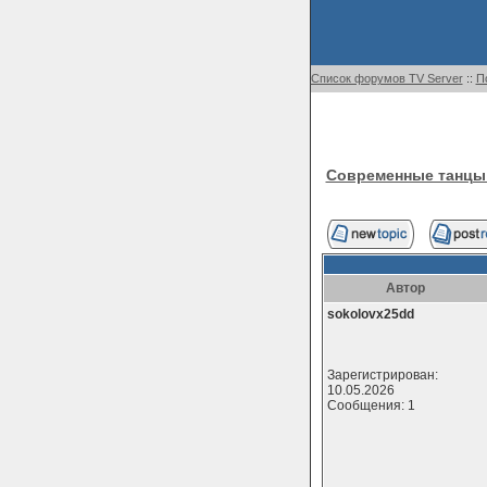
Список форумов TV Server
::
П
Современные танцы д
Автор
sokolovx25dd
Зарегистрирован:
10.05.2026
Сообщения: 1