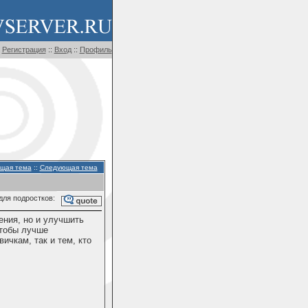
Регистрация
::
Вход
::
Профиль
щая тема
::
Следующая тема
ля подростков:
ения, но и улучшить
чтобы лучше
ичкам, так и тем, кто