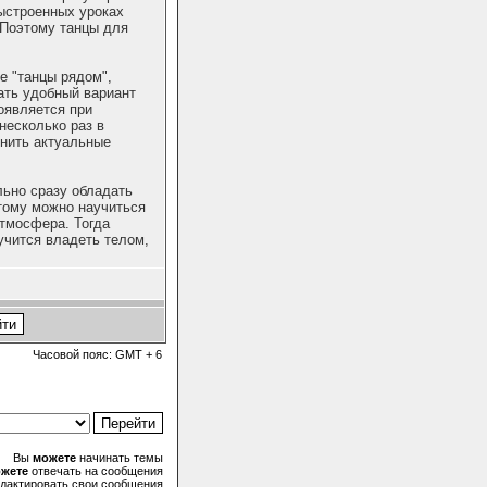
ыстроенных уроках
 Поэтому танцы для
е "танцы рядом",
ать удобный вариант
оявляется при
несколько раз в
чнить актуальные
льно сразу обладать
тому можно научиться
атмосфера. Тогда
учится владеть телом,
Часовой пояс: GMT + 6
Вы
можете
начинать темы
жете
отвечать на сообщения
дактировать свои сообщения