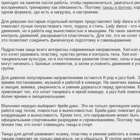
приходят на занятия после работы, чтобы переключиться, двигаться рег
воспринимать тренировку как обязанность. Поэтому
танцы и фитнес
хор
одном формате, где есть и нагрузка, и настроение.
Для девушек постарше отдельный интерес представляют lady dance и hi
помогают лучше почувствовать тело, подачу и стиль. Lady dance - это
движения, но и работа над выносливостью и мышцами. На таких заняти
контроль движений, раскрывается пластичность. Для тех, кто не хочет 
это позволяет соединить физическую подготовку и самовыражение.
Подросткам чаще всего интересны современные направления. Хип-хоп 
кто хочет развивать пластику, чувство ритма и контроль тела. Хип-хоп -
танцевальная культура, но и постепенное развитие пластики, силы и в
могут начинать с базовых элементов, а затем усложнять движения и уч
группе.
Для девочек популярными направлениями остаются K-pop и jazz-funk. Э
яркими постановками, музыкой и работой в команде. На занятиях важны
и эмоция, мимика, уверенность и умение держаться перед зрителями. К
привлекает тех, кто хочет танцевать в яркой команде, а jazz-funk помо
более яркими и эмоциональными.
Мальчики нередко выбирают брейк-данс. Это не только зрелищное напр
работа над телом, ловкостью и выносливостью. Брейк-данс помогает ра
координацию и выносливость. Кроме того, это направление может быть 
официальными спортивными разрядами и соревнованиями. Поэтому так
близки тем, кто хочет совмещать танцы и спорт.
Танцы для детей развивают осанку, пластику и умение работать в кома
танцев помогает не только двигаться, но и общаться. В группе дети пр