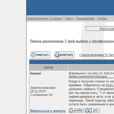
Список форумов TV Server
::
Поиск
::
Пользователи
::
Группы
Войти и п
Перед заселением ? мой выбор с професси
Список форумов TV Ser
Автор
fewetat
Добавлено: Sun May 10, 2026 9:
профессиональной помощью
Когда я получил ключи от н
приемке. Обратился на
https
Зарегистрирован:
уровнем сервиса. Специалис
18.11.2024
мог бы пропустить, ? от мел
Сообщения: 62
зафиксировано в акте, и их 
переезда. Такой подход обе
хотите быть уверенным в кач
Вернуться к началу