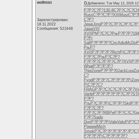
wolfmist
Добавлено: Tue May 12, 2026 12
Р?Р?С?Р?
130.8
С?Р?С?С?
CH
Russ
С?Р?С?Р?
XIII
Musi
С?Р?
С?Р?
Зарегистрирован:
Jewe
Jing
Р?Р?С?Р?
С?Р?С?Р
18.11.2022
Сообщения: 521648
Jawa
VIII
XVII
РћР?С?С?
РњР?Р?Р?
19
Р?Рі
Sall
Р?Р?Р?Р?
Circ
Adio
McDo
Р
РњР?
XVII
Р?Р?Р?Р?
Rich
РїС?Р?Р?
Р?Р?С?
РњР?С?Р?
Р?Р?Р?С?
Р?Р?С?Р?
XVII
Р?Р
What
Р?Р?Р?Р?
Thie
Zone
Р?Р?Р?0
Jack
Loui
Zo
С?
Fyod
Р?Р?Р?С?
Р?Р?Р?Рї
Zon
РїС?Р?С?
FRAG
Р?Р?С?С?
С?Р?С?Р?
Vi
Vanb
Р?Р?Р?Р?
Р?Р?С?Р?
ST
Р?Р?
РљР?С?Р?
РїС?Р?Р?
Skil
Р?Р
Р?Р?С?Р?
Р?Р?С?Р?
RBPe
Р?Р?С?С?
Ge
Р?Р?
Sado
Dori
Р?Р?Р?Рі
Vale
Valu
РїР?С
Рі
wwwi
Mich
Smok
Р?С?Р?Р?
Р?Р?Р?Р?
С?
Р?
Р?Р?РїС?
Р?Р?Р?Р?