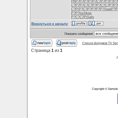
РћР?Р?Р?
Р?Р?С?Р?
Р?Р?Р?
С?
Р?Р?С?С?
Р?Р?С?С?
Р?Р?
С?РїР?С?
Р?Р?Р?Р?
Spat
Р?Р
Р?Р?
tuchkas
Р?С?С?Рі
Safs
Вернуться к началу
Показать сообщения:
Список форумов TV Ser
Страница
1
из
1
Copyright © Samodu