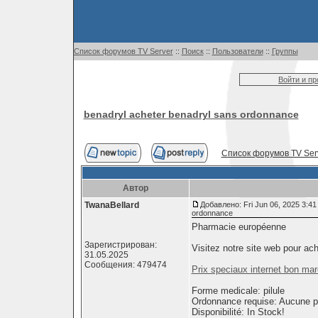
Список форумов TV Server
::
Поиск
::
Пользователи
::
Группы
Войти и п
benadryl acheter benadryl sans ordonnance
Список форумов TV Ser
Автор
TwanaBellard
Добавлено: Fri Jun 06, 2025 3:41
ordonnance
Pharmacie européenne
Зарегистрирован:
Visitez notre site web pour ac
31.05.2025
Сообщения: 479474
Prix speciaux internet bon marc
Forme medicale: pilule
Ordonnance requise: Aucune pr
Disponibilité: In Stock!