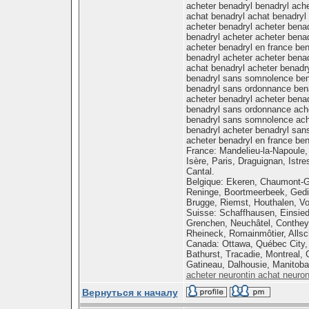
acheter benadryl benadryl ache
achat benadryl achat benadryl
acheter benadryl acheter benad
benadryl acheter acheter benad
acheter benadryl en france be
benadryl acheter acheter benad
achat benadryl acheter benadr
benadryl sans somnolence be
benadryl sans ordonnance ben
acheter benadryl acheter benad
benadryl sans ordonnance ache
benadryl sans somnolence ach
benadryl acheter benadryl san
acheter benadryl en france be
France: Mandelieu-la-Napoule,
Isère, Paris, Draguignan, Istr
Cantal.
Belgique: Ekeren, Chaumont-Gi
Reninge, Boortmeerbeek, Gedinn
Brugge, Riemst, Houthalen, Vo
Suisse: Schaffhausen, Einsiede
Grenchen, Neuchâtel, Conthey,
Rheineck, Romainmôtier, Allsch
Canada: Ottawa, Québec City,
Bathurst, Tracadie, Montreal,
Gatineau, Dalhousie, Manitoba
acheter neurontin achat neuron
Вернуться к началу