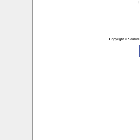
Copyright © Samodu