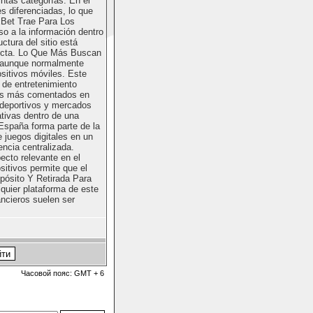
ntas categorías. En el
s diferenciadas, lo que
xBet Trae Para Los
o a la información dentro
ctura del sitio está
recta. Lo Que Más Buscan
, aunque normalmente
ositivos móviles. Este
 de entretenimiento
tos más comentados en
s deportivos y mercados
ativas dentro de una
España forma parte de la
e juegos digitales en un
encia centralizada.
cto relevante en el
ositivos permite que el
pósito Y Retirada Para
quier plataforma de este
ancieros suelen ser
Часовой пояс: GMT + 6