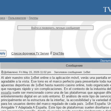
оиск
::
Пользователи
::
Группы
Войти и проверить личные сообщения
//
Список форумов TV Server
DigiTitle
Предыду
Сообщение
Добавлено: Fri May 15, 2026 11:02 pm
Заголовок сообщения: 1xBet
Al abrir nuestro sitio 1xBet online o la aplicación móvil, verás una pantalla e
agradable a la vista. Ese tono es el marco perfecto para presentarte toda nue
apuestas deportivas de 1xBet hasta nuestro casino online, todo organizado 
que navegues rápido y sin complicaciones. En el contexto de la industria del
españa
suele ser mencionado como una de las plataformas que agrupan dife
entretenimiento digital en un solo entorno. El análisis de este tipo de servici
principalmente en la estructura de la interfaz, la accesibilidad y la variedad
para los usuarios dentro del marco regulado de cada país. 1xBet España: Una
Amigable Y Adaptada A España. Este tipo de plataformas suelen diseñarse co