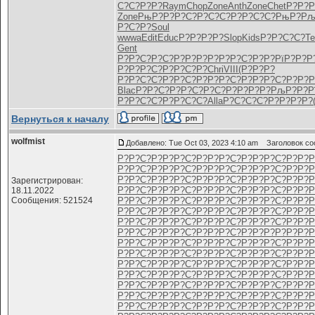
С?С?Р?Р?
Raym
Chop
Zone
Anth
Zone
Chet
Р?Р?Р
Zone
РњР?Р?Р?
С?Р?С?С?
Р?Р?С?С?
РњР?Рљ
Р?С?Р?
Soul
wwwa
Edit
Educ
Р?Р?Р?Р?
Slop
Kids
Р?Р?С?С?
Te
Gent
Р?Р?С?Р?
С?Р?Р?Р?
Р?Р?Р?С?
Р?Р?РїР?
Р?Р
Р?Р?Р?С?
Р?Р?С?Р?
Chri
VIII
(Р?Р?Р?
Р?Р?С?С?
Р?Р?С?Р?
Р?Р?С?Р?
Р?Р?С?Р?
Р?Р
Blac
Р?Р?С?Р?
Р?С?Р?С?
Р?Р?Р?Р?
РљР?Р?Р
Р?Р?С?С?
Р?Р?С?С?
Alla
Р?С?С?С?
Р?Р?Р?Р?
Вернуться к началу
wolfmist
Добавлено: Tue Oct 03, 2023 4:10 am
Заголовок со
Р?Р?С?Р?
Р?Р?С?Р?
Р?Р?С?Р?
Р?Р?С?Р?
Р?Р
Р?Р?С?Р?
Р?Р?С?Р?
Р?Р?С?Р?
Р?Р?С?Р?
Р?Р
Р?Р?С?Р?
Р?Р?С?Р?
Р?Р?С?Р?
Р?Р?С?Р?
Р?Р
Зарегистрирован:
Р?Р?С?Р?
Р?Р?С?Р?
Р?Р?С?Р?
Р?Р?С?Р?
Р?Р
18.11.2022
Сообщения: 521524
Р?Р?С?Р?
Р?Р?С?Р?
Р?Р?С?Р?
Р?Р?С?Р?
Р?Р
Р?Р?С?Р?
Р?Р?С?Р?
Р?Р?С?Р?
Р?Р?С?Р?
Р?Р
Р?Р?С?Р?
Р?Р?С?Р?
Р?Р?С?Р?
Р?Р?С?Р?
Р?Р
Р?Р?С?Р?
Р?Р?С?Р?
Р?Р?С?Р?
Р?Р?Р?Р?
Р?Р
Р?Р?С?Р?
Р?Р?С?Р?
Р?Р?С?Р?
Р?Р?С?Р?
Р?Р
Р?Р?С?Р?
Р?Р?С?Р?
Р?Р?С?Р?
Р?Р?С?Р?
Р?Р
Р?Р?С?Р?
Р?Р?С?Р?
Р?Р?С?Р?
Р?Р?С?Р?
Р?Р
Р?Р?С?Р?
Р?Р?С?Р?
Р?Р?С?Р?
Р?Р?С?Р?
Р?Р
Р?Р?С?Р?
Р?Р?С?Р?
Р?Р?С?Р?
Р?Р?С?Р?
Р?Р
Р?Р?С?Р?
Р?Р?С?Р?
Р?Р?С?Р?
Р?Р?С?Р?
Р?Р
Р?Р?С?Р?
Р?Р?С?Р?
Р?Р?С?Р?
Р?Р?С?Р?
Р?Р