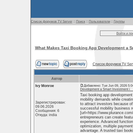
Список форумов TV Server
::
Поиск
::
Пользователи
::
Группы
Войти и п
What Makes Taxi Booking App Development a Sm
Список форумов TV Ser
Автор
Ivy Monroe
Добавлено: Tue Jun 09, 2026 5:
Development a Smart Investment i
Taxi booking app development 
mobility demands while creatin
Зарегистрирован:
to attract investors because o
09.06.2026
successful mobility business r
Сообщения: 6
[url=https://www.plurance.com/
Откуда: india
entrepreneurs can create featu
experience. Advanced functional
optimization, multiple paymen
advantage. A trusted taxi book