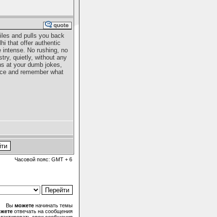
les and pulls you back
hi that offer authentic
intense. No rushing, no
try, quietly, without any
hs at your dumb jokes,
ience and remember what
Часовой пояс: GMT + 6
Вы
можете
начинать темы
жете
отвечать на сообщения