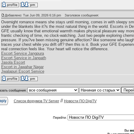
Добавлено: Tue Jun 09, 2026 6:16 pm
Заголовок сообщения:
Overnight romance means she stays until morning, comes in with sleepy smi
under the blankets like it?s the most natural thing in the world. Escorts in Del
GFE usually know that emotional warmth makes physical pleasure way more 
frantic checking of time, no clock-watching. Just two people exploring chemis
pressure. If you?ve been missing genuine affection? like someone who laug
traces your chest while you drift off? then this is it. Book your GFE Exper
real connection feels like. Your heart will notice the difference.
Escort Service Jangpura
Escort Service in Janpath
Jasola Escort
Escort in Jawahar Nagar
Jwalapuri Escort Service
азать сообщения:
//
Список форумов TV Server
Новости ПО DigiTV
Перейти:
Вы
мо