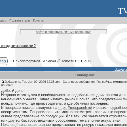
оиск
::
Пользователи
::
Группы
Войти и проверить личные сообщения
е сэндвич-панели?
//
Список форумов TV Server
Новости ПО DigiTV
Предыду
Сообщение
Добавлено: Tue Jun 09, 2026 12:35 am
Заголовок сообщения: Где сейчас смотрите
панели?
Добрый день!
Недавно столкнулся с необходимостью подобрать сэндвич-панели для 
небольшого объекта. Начал изучать рынок и понял, что предложений мн
всегда понятно, где производитель, а где обычный посредник.
В процессе поиска наткнулся на
https://mospaneli.ru/
и решил подробнее
ассортиментом. Понравилось, что можно посмотреть различные вариан
общее представление по продукции. Для тех, кто занимается строитель
или других быстровозводимых сооружений, тема вполне актуальная.
Пока ещ? сравниваю разные предложения, но ресурс показался полез