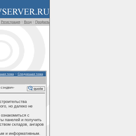
Регистрация
::
Вход
::
Профиль
щая тема
::
Следующая тема
 сэндвич-
строительства
ого, но далеко не
 ознакомиться с
ты панелей и получить
ством складов, ангаров
ным и информативным.