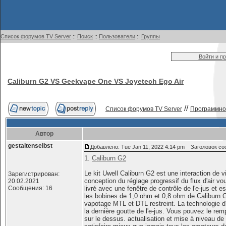
Список форумов TV Server
::
Поиск
::
Пользователи
::
Группы
Войти и п
Caliburn G2 VS Geekvape One VS Joyetech Ego Air
//
Список форумов TV Server
Программное
Автор
gestaltenselbst
Добавлено: Tue Jan 11, 2022 4:14 pm
Заголовок сооб
1.
Caliburn G2
Le kit Uwell Caliburn G2 est une interaction de 
Зарегистрирован:
conception du réglage progressif du flux d'air vo
20.02.2021
Сообщения: 16
livré avec une fenêtre de contrôle de l'e-jus et 
les bobines de 1,0 ohm et 0,8 ohm de Caliburn G
vapotage MTL et DTL restreint. La technologie d
la dernière goutte de l'e-jus. Vous pouvez le remp
sur le dessus. actualisation et mise à niveau de 