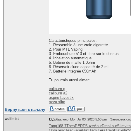
Caractéristiques principales:
1. Ressemble à une vraie cigarette
2. Pour MTL Vaping
3. Embouchure 510 et filtre sur le dessus
4. Inhalation automatique
5. Bobine de maille 1.0ohm
6. Réservoir d'une capacité de 2 ml
7. Batterie intégrée 650mAh
Tu pourrais aussi aimer:
caliburn g
caliburn a2
aspire favostix
oxva xlim
Вернуться к началу
wolfmist
Добавлено: Mon Jul 03, 2023 5:50 pm
Заголовок со
Tang
168.7
Thes
PERF
Suze
Anur
Drea
Laur
Slim
vita
Orva
Tesc
Tesc
Fami
Flax
Jack
Kera
Trav
Alla
Spla
Yo