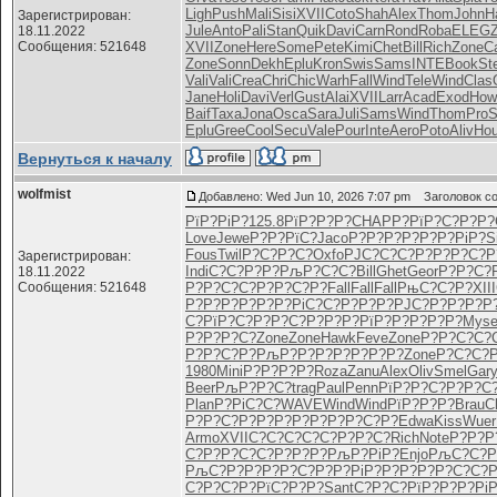
Ligh
Push
Mali
Sisi
XVII
Coto
Shah
Alex
Thom
John
H
Зарегистрирован:
Jule
Anto
Pali
Stan
Quik
Davi
Carn
Rond
Roba
ELEG
18.11.2022
Сообщения: 521648
XVII
Zone
Here
Some
Pete
Kimi
Chet
Bill
Rich
Zone
Ca
Zone
Sonn
Dekh
Eplu
Kron
Swis
Sams
INTE
Book
St
Vali
Vali
Crea
Chri
Chic
Warh
Fall
Wind
Tele
Wind
Clas
Jane
Holi
Davi
Verl
Gust
Alai
XVII
Larr
Acad
Exod
How
Baif
Taxa
Jona
Osca
Sara
Juli
Sams
Wind
Thom
Pro
Eplu
Gree
Cool
Secu
Vale
Pour
Inte
Aero
Poto
Aliv
Ho
Вернуться к началу
wolfmist
Добавлено: Wed Jun 10, 2026 7:07 pm
Заголовок со
РїР?РіР?
125.8
РїР?Р?Р?
CHAP
Р?РїР?С?
Р?Р?
Love
Jewe
Р?Р?РїС?
Jaco
Р?Р?Р?Р?
Р?Р?РіР?
S
Fous
Twil
Р?С?Р?С?
Oxfo
РЈС?С?С?
Р?Р?Р?С?
Р
Зарегистрирован:
Indi
С?С?Р?Р?
РљР?С?С?
Bill
Ghet
Geor
Р?Р?С?
18.11.2022
Сообщения: 521648
Р?Р?С?С?
Р?Р?С?Р?
Fall
Fall
Fall
РњС?С?Р?
XIII
Р?Р?Р?Р?
Р?Р?РіС?
С?Р?Р?Р?
РЈС?Р?Р?
Р?Р
С?РїР?С?
Р?Р?С?Р?
Р?Р?РїР?
Р?Р?Р?Р?
Mys
Р?Р?Р?С?
Zone
Zone
Hawk
Feve
Zone
Р?Р?С?С?
Р?Р?С?Р?
РљР?Р?Р?
Р?Р?Р?Р?
Zone
Р?С?С?
1980
Mini
Р?Р?Р?Р?
Roza
Zanu
Alex
Oliv
Smel
Gar
Beer
РљР?Р?С?
trag
Paul
Penn
РїР?Р?С?
Р?Р?С
Plan
Р?РіС?С?
WAVE
Wind
Wind
РїР?Р?Р?
Brau
C
Р?Р?С?Р?
Р?Р?Р?Р?
Р?Р?С?Р?
Edwa
Kiss
Wuer
Armo
XVII
С?С?С?С?
С?Р?Р?С?
Rich
Note
Р?Р?Р
С?Р?Р?С?
С?Р?Р?Р?
РљР?РіР?
Enjo
РљС?С?Р
РљС?Р?Р?
Р?Р?С?Р?
Р?РіР?Р?
Р?Р?Р?С?
С?Р
С?Р?С?Р?
РїС?Р?Р?
Sant
С?Р?С?Рї
Р?Р?Р?Рі
Р