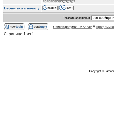
Р?Р?Р?Р?
Р?С?С?С?
Вернуться к началу
Показать сообщения:
//
Список форумов TV Server
Программное
Страница
1
из
1
Copyright © Samodu