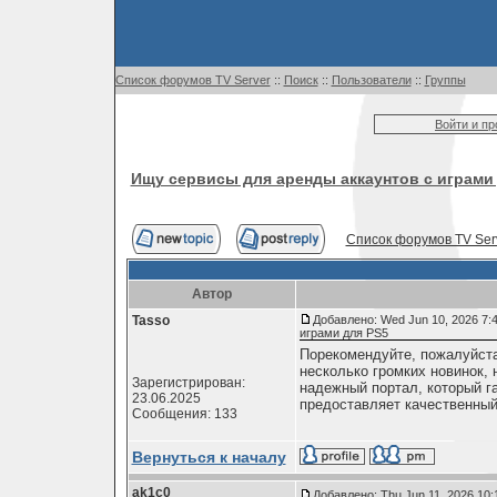
Список форумов TV Server
::
Поиск
::
Пользователи
::
Группы
Войти и п
Ищу сервисы для аренды аккаунтов с играми
Список форумов TV Ser
Автор
Tasso
Добавлено: Wed Jun 10, 2026 7:
играми для PS5
Порекомендуйте, пожалуйста
несколько громких новинок,
Зарегистрирован:
надежный портал, который га
23.06.2025
предоставляет качественный
Сообщения: 133
Вернуться к началу
ak1c0
Добавлено: Thu Jun 11, 2026 10: