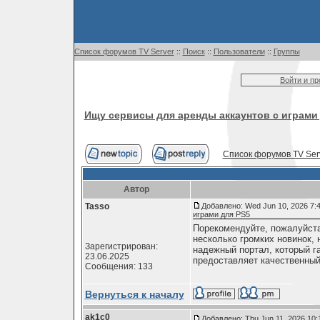
Список форумов TV Server
::
Поиск
::
Пользователи
::
Группы
Войти и п
Ищу сервисы для аренды аккаунтов с играми
Список форумов TV Ser
Автор
Tasso
Добавлено: Wed Jun 10, 2026 7:
играми для PS5
Порекомендуйте, пожалуйста
несколько громких новинок,
Зарегистрирован:
надежный портал, который га
23.06.2025
предоставляет качественный
Сообщения: 133
Вернуться к началу
ak1c0
Добавлено: Thu Jun 11, 2026 10: