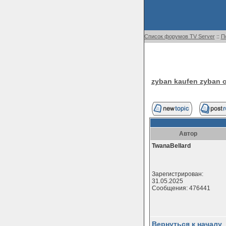
Список форумов TV Server
::
П
zyban kaufen zyban o
Автор
TwanaBellard
Зарегистрирован:
31.05.2025
Сообщения: 476441
Вернуться к началу