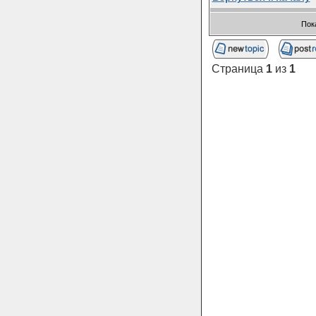
Пок
Страница
1
из
1