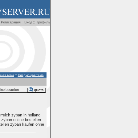
Регистрация
::
Вход
::
Профиль
щая тема
::
Следующая тема
ne bestellen
reich zyban in holland
 zyban online bestellen
tellen zyban kaufen ohne