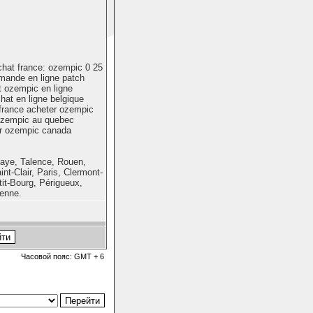
chat france: ozempic 0 25
mande en ligne patch
 ozempic en ligne
at en ligne belgique
france acheter ozempic
 ozempic au quebec
r ozempic canada
-Laye, Talence, Rouen,
nt-Clair, Paris, Clermont-
tit-Bourg, Périgueux,
yenne.
Часовой пояс: GMT + 6