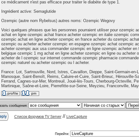
ce médicament n'est pas efficace pour traiter le diabète de type 1.
Ingrédient active: Semaglutide
Ozempic (autre nom Rybelsus) autres noms: Ozempic Wegovy
Voici quelques phrases que les personnes pourraient utiliser pour ozempic a
achat en ligne ozempic achat france acheter ozempic en italie ozempic com
ozempic achat en ligne acheter ozempic en france acheter du ozempic achat
ozempic ou acheter acheter ozempic en espagne ozempic achat ozempic ach
acheter ozempic aux usa commander ozempic en ligne ozempic acheter en 
belgique ozempic 1 mg achat en ligne acheter ozempic en ligne ou acheter
acheter de l ozempic sur internet commande ozempic pharmacie commande
ozempic naturel ou acheter ozempic ou l acheter.
France: Lot, Sartrouville, Nord, Istres, Cavaillon, Dieppe, Saint-Germain-en
Manosque, Saint-Benoît, Reims, Caluire-et-Cuire, Saint-Brieuc, Hérouville-Sai
Ferrand, Cagnes-sur-Mer, Montreuil, Joué-lès-Tours, Cherbourg-Octeville, Pe
Martinique, Saône-et-Loire, Pierrefitte-sur-Seine, Meyzieu, Franconville, Ma
азать сообщения:
//
Список форумов TV Server
LiveCapture
Перейти: