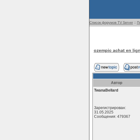
Список форумов TV Server
::
П
ozempic achat en lign
Автор
TwanaBellard
Зарегистрирован:
31.05.2025
Сообщения: 479367