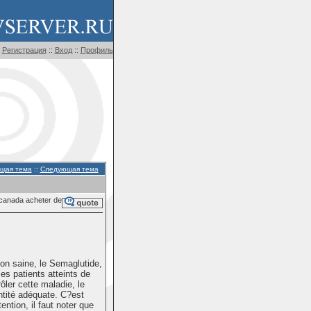
Регистрация
::
Вход
::
Профиль
щая тема
::
Следующая тема
canada acheter de
on saine, le Semaglutide,
s patients atteints de
ler cette maladie, le
ntité adéquate. C?est
ntion, il faut noter que