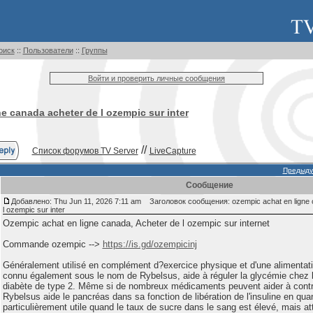
оиск
::
Пользователи
::
Группы
Войти и проверить личные сообщения
e canada acheter de l ozempic sur inter
//
Список форумов TV Server
LiveCapture
Предыду
Сообщение
Добавлено: Thu Jun 11, 2026 7:11 am
Заголовок сообщения: ozempic achat en ligne 
l ozempic sur inter
Ozempic achat en ligne canada, Acheter de l ozempic sur internet
Commande ozempic -->
https://is.gd/ozempicinj
Généralement utilisé en complément d?exercice physique et d'une alimentati
connu également sous le nom de Rybelsus, aide à réguler la glycémie chez le
diabète de type 2. Même si de nombreux médicaments peuvent aider à contrô
Rybelsus aide le pancréas dans sa fonction de libération de l'insuline en qua
particulièrement utile quand le taux de sucre dans le sang est élevé, mais atte