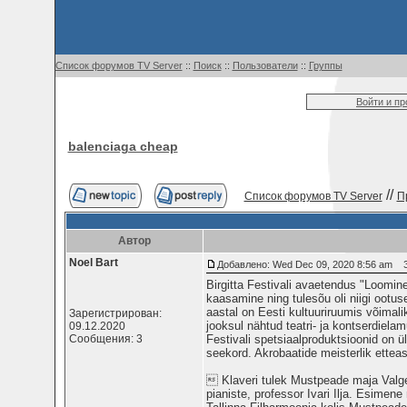
Список форумов TV Server
::
Поиск
::
Пользователи
::
Группы
Войти и п
balenciaga cheap
//
Список форумов TV Server
П
Автор
Noel Bart
Добавлено: Wed Dec 09, 2020 8:56 am
За
Birgitta Festivali avaetendus "Loomin
kaasamine ning tulesõu oli niigi ootus
aastal on Eesti kultuuriruumis võimal
Зарегистрирован:
jooksul nähtud teatri- ja kontserdiela
09.12.2020
Сообщения: 3
Festivali spetsiaalproduktsioonid on ü
seekord. Akrobaatide meisterlik etteas
 Klaveri tulek Mustpeade maja Valges
pianiste, professor Ivari Ilja. Esime