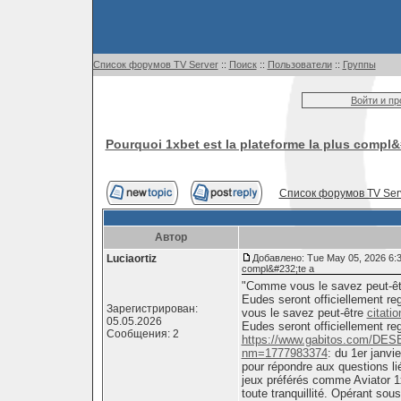
Список форумов TV Server
::
Поиск
::
Пользователи
::
Группы
Войти и п
Pourquoi 1xbet est la plateforme la plus compl&
Список форумов TV Ser
Автор
Luciaortiz
Добавлено: Tue May 05, 2026 6:
compl&#232;te a
"Comme vous le savez peut-êtr
Eudes seront officiellement r
Зарегистрирован:
vous le savez peut-être
citatio
05.05.2026
Eudes seront officiellement r
Сообщения: 2
https://www.gabitos.com/
nm=1777983374
: du 1er janvi
pour répondre aux questions li
jeux préférés comme Aviator 1x
toute tranquillité. Opérant sou