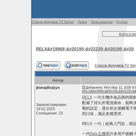
Список форумов TV Server
::
Поиск
::
Пользователи
::
Группы
Войти и п
RELX&#19968;&#20195;&#22235;&#20195;&#20
Список форумов TV Ser
Автор
jktmqdfxdzyn
Добавлено: Mon May 11, 2026 9:
RELX&#19968;&#20195;&#22235;&#
RELX
一代主機作為品牌的開創
配備了持久的電池壽命，能夠
Зарегистрирован:
雜的設定，適合初次接觸電子
19.02.2025
Сообщения: 23
同口味，滿足各種需求。
RELX 一代｜經典入門款，穩
一代
Relx主機
是許多用戶接觸 