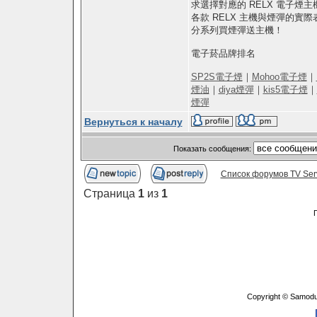
求選擇對應的 RELX 電子
各款 RELX 主機與煙彈的
分系列買煙彈送主機！
電子菸品牌排名
SP2S電子煙
｜
Mohoo電子煙
｜
煙油
｜
diya煙彈
｜
kis5電子煙
｜
煙彈
Вернуться к началу
Показать сообщения:
Список форумов TV Ser
Страница
1
из
1
Copyright © Samodu