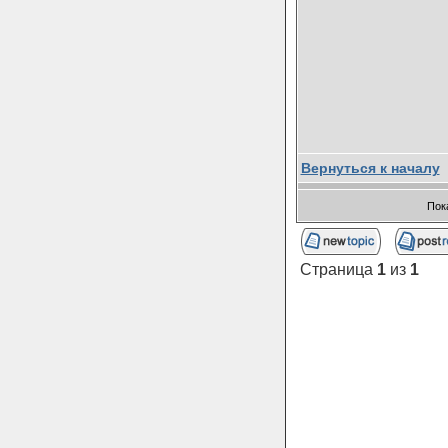
Вернуться к началу
Пок
Страница
1
из
1