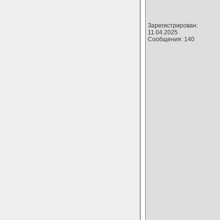
Зарегистрирован:
11.04.2025
Сообщения: 140