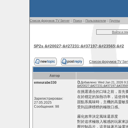
Список форумов TV Server
::
Поиск
::
Пользователи
::
Группы
Войти и п
SP2s &#20027;&#27231;&#37197;&#23565;&#2
Список форумов TV Ser
Автор
emeurabe330
Добавлено: Wed Jan 21, 2026 9:
&#20027;&#27231;&#37197;&#2356
在挑選適合的口味之前，首先
在於穩定的加熱功率，這使得
Зарегистрирован:
甜點系風味時，主機的高靈敏
27.05.2025
Сообщения: 98
受到品牌標榜的極致口感。
霧化效率決定風味還原度
對於追求極致入喉感的玩家來
壓控制晶片，這意味著不論電