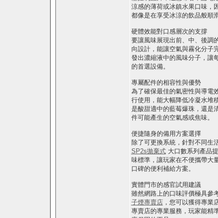
涼感的薄荷或冰鎮水果口味，
都像是在享受冰涼的飲品般順
硬體效能對口感層次的支撐
要讓風味展現出前、中、後調
向設計，能讓空氣與霧化分子
發出濃縮液中的風味分子，讓
的首選設備。
專屬配件的相容性與優勢
為了確保最佳的氣密性與導電
行使用，能大幅降低冷凝水堆
是酸甜適中的藍莓爆珠，還是
件可能產生的空氣感或焦味。
便捷隨身的備用方案選擇
除了可更換系統，針對不同生
SP2s拋棄式
大口數系列產品提
味標準，讓玩家在不便攜帶大
口碑的便利補給方案。
實體門市的感官試用建議
雖然網路上的口味評價極具參
子煙專賣店
，您可以獲得專業
專賣店的專業服務，玩家能精