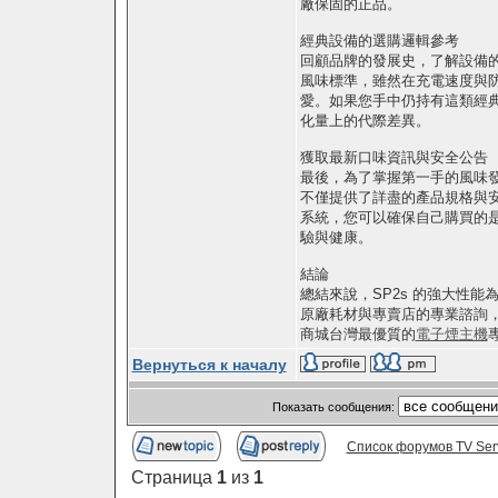
廠保固的正品。
經典設備的選購邏輯參考
回顧品牌的發展史，了解設備
風味標準，雖然在充電速度與
愛。如果您手中仍持有這類經
化量上的代際差異。
獲取最新口味資訊與安全公告
最後，為了掌握第一手的風味
不僅提供了詳盡的產品規格與
系統，您可以確保自己購買的
驗與健康。
結論
總結來說，SP2s 的強大性
原廠耗材與專賣店的專業諮詢
商城台灣最優質的
電子煙主機
Вернуться к началу
Показать сообщения:
Список форумов TV Ser
Страница
1
из
1